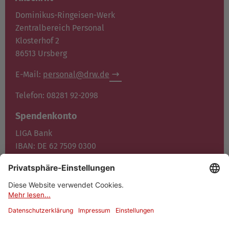
Dominikus-Ringeisen-Werk
Zentralbereich Personal
Klosterhof 2
86513 Ursberg
E-Mail:
personal@drw.de
Telefon: 08281 92-2098
Spendenkonto
LIGA Bank
IBAN: DE 62 7509 0300
0400 1372 00
BIC: GENO DE F1M05
Jetzt spenden
© 2026 Dominikus-Ringeisen-Werk
Datenschutz